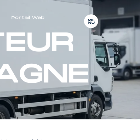
T
E
U
R
Portail Web
A
G
N
E
T
E
U
R
A
G
N
E