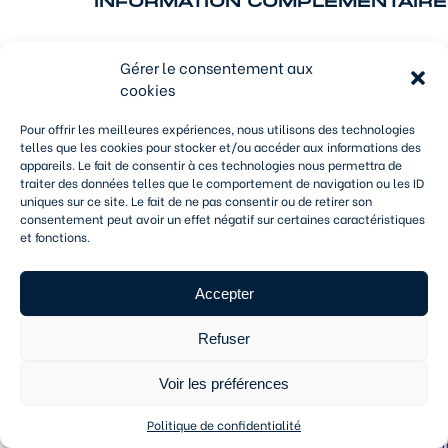
INFORMATION COMPLEMENTAIRE
Gérer le consentement aux
cookies
Pour offrir les meilleures expériences, nous utilisons des technologies
telles que les cookies pour stocker et/ou accéder aux informations des
appareils. Le fait de consentir à ces technologies nous permettra de
traiter des données telles que le comportement de navigation ou les ID
Siège
Eychenne
Fournié
F
uniques sur ce site. Le fait de ne pas consentir ou de retirer son
-
Transports
L
consentement peut avoir un effet négatif sur certaines caractéristiques
1
Bram
-
-
et fonctions.
Boulevard
Toulouse
T
Pierre
4
et
Avenue
29
5
Accepter
Marie
de la
Chemin
B
Curie
Piege
du
d
Chapitre
T
Refuser
31830
11150
Plaisance
Bram
31100
3
du
Toulouse
T
Voir les préférences
Tel :
Touch
05
Tel :
T
Politique de confidentialité
Tel :
62
05
0
05
11 72
61
1