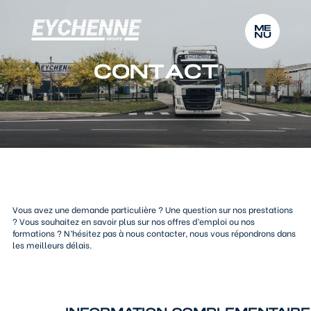
C
O
N
T
A
C
T
C
O
N
T
A
C
T
BOUTIQUE EN LIGNE
PORTAIL WEB
CONTACT
Vous avez une demande particulière ? Une question sur nos prestations
? Vous souhaitez en savoir plus sur nos offres d’emploi ou nos
formations ? N’hésitez pas à nous contacter, nous vous répondrons dans
les meilleurs délais.