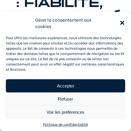
: FIABILITÉ,
TRAÇABILITÉ
Gérer le consentement aux
cookies
ET
Pour offrir les meilleures expériences, nous utilisons des technologies
telles que les cookies pour stocker et/ou accéder aux informations des
RÉACTIVITÉ
appareils. Le fait de consentir à ces technologies nous permettra de
traiter des données telles que le comportement de navigation ou les ID
uniques sur ce site. Le fait de ne pas consentir ou de retirer son
consentement peut avoir un effet négatif sur certaines caractéristiques
et fonctions.
Le transport alimentaire exige rigueur, ponctualité
et traçabilité. Depuis plusieurs décennies, le
Accepter
Groupe Eychenne
met son savoir-faire au service
des industriels agroalimentaires et des enseignes
de grande distribution, pour un
acheminement
Refuser
maîtrisé des denrées alimentaires
, en
température dirigée comme en ambiante.
Voir les préférences
Politique de confidentialité
Un besoin spécifique ? Contactez-nous pour
échanger sur vos enjeux logistiques