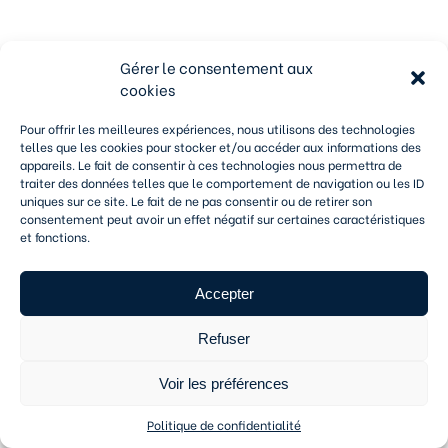
Gérer le consentement aux
Pour obtenir un devis transport routier
cookies
international rapide, rendez-vous directement sur
la
boutique en ligne du Groupe Eychenne
. En
quelques clics, renseignez votre origine, votre
Pour offrir les meilleures expériences, nous utilisons des technologies
telles que les cookies pour stocker et/ou accéder aux informations des
destination et votre volume. Pour vos besoins sur-
appareils. Le fait de consentir à ces technologies nous permettra de
mesure ou à l’international, nos équipes étudient
traiter des données telles que le comportement de navigation ou les ID
immédiatement votre demande pour vous
uniques sur ce site. Le fait de ne pas consentir ou de retirer son
transmettre notre meilleure offre personnalisée
consentement peut avoir un effet négatif sur certaines caractéristiques
dans les plus brefs délais.
et fonctions.
Accepter
Demandez votre devis transport international
Refuser
Voir les préférences
QU'EST-CE
Politique de confidentialité